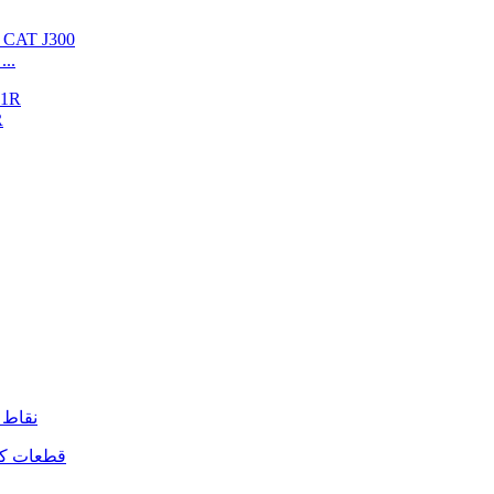
1U3302RCX دندانه فورج CAT J300 بیل مکانیکی س
آه
نقاط 