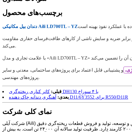
برچسب‌های محصول
دندان بیل مکانیکی Aili LD700TL – YZ
 در برابر ضربه و سایش ناشی از کارهای طاقت‌فرسای حفاری مقاومت
می‌کند.
ژی،
و پشتیبانی قابل اعتماد برای پروژه‌های ساختمانی، معدنی و سایر
پروژه‌های مهندسی.
کاتر کناری ریخته‌گری DH130 با ۴ سوراخ
قبلی:
آهنگری دندانه چاک دهنده D11/6Y3552 برای R550/D11R
بعدی:
نمای کلی شرکت
شرکت آیلی (Aili) در شهر زیبای ییچون، استان جیانگشی، در نزدیکی بندر نینگبو و بندر شانگهای واقع شده است. آیلی یک شرکت مدرن متخصص در تحقیق و توسعه، تولید و فروش قطعات ریخته‌گری دقیق
است. آیلی در سال ۱۹۸۰ تأسیس شد و در حال حاضر ۴۰ سال تجربه ریخته‌گری دارد. این شرکت با مساحت ۱۱۰،۰۰۰ متر مربع، بیش از ۲۰۰ کارمند دارد. ظرفیت تولید سالانه آن ۲۴۰۰۰ تن است. به بیش از