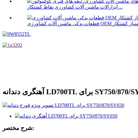
ابزارآلات ماشین آلات کشاورزی نقاط کشتکار ...
ت یدکی ماشین آلات کشاورزی OEM امتیاز کشتکار
انه LD700TL برای SY750/870/SY650
شرح مختصر: