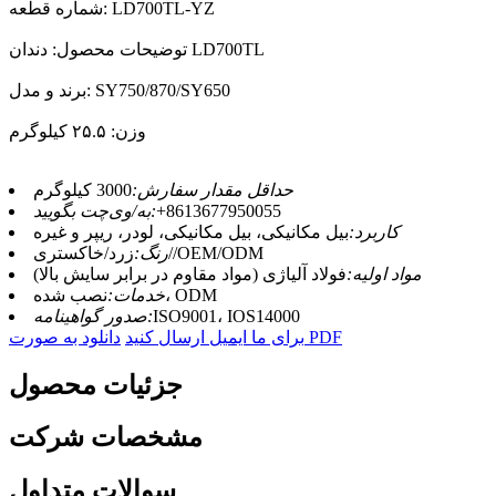
شماره قطعه: LD700TL-YZ
توضیحات محصول: دندان LD700TL
برند و مدل: SY750/870/SY650
وزن: ۲۵.۵ کیلوگرم
حداقل مقدار سفارش:
3000 کیلوگرم
‎+8613677950055‎
به/وی‌چت بگویید:
کاربرد:
بیل مکانیکی، بیل مکانیکی، لودر، ریپر و غیره
زرد/خاکستری//OEM/ODM
رنگ:
مواد اولیه:
فولاد آلیاژی (مواد مقاوم در برابر سایش بالا)
نصب شده، ODM
خدمات:
ISO9001، IOS14000
صدور گواهینامه:
دانلود به صورت PDF
برای ما ایمیل ارسال کنید
جزئیات محصول
مشخصات شرکت
سوالات متداول