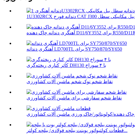
طل ...
نگری دندانه چاک دهنده D11/6Y3552 برای R550/D11R
آهنگری دندانه LD700TL برای SY750/870/SY650
کاتر کناری ریخته‌گری DH130 با ۴ سوراخ
نقاط شخم نوک شخم ماشین آلات کشاورزی
نقاط شخم سفارشی برای ماشین آلات کشاورزی
چاک دهنده/کولویتاتور/خاک ورزی ماشین آلات کشاورزی
قطعات کولتیواتور پوینت بیلچه فولادی/ بیلچه کولتر...