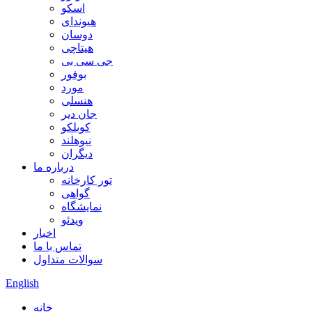
اسکو
هیوندای
دوسان
هیتاچی
جی سی بی
بوفور
مورد
هنسلی
جان دیر
کوبلکو
نیوهلند
دیگران
درباره ما
تور کارخانه
گواهی
نمایشگاه
ویدئو
اخبار
تماس با ما
سوالات متداول
English
خانه