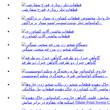
قطعات تیلر روتاری فورج سفارشی
کولتیواتور/تیلر پوینت/سوییپر/شوو سوار بر تراکتور...
قطعات ماشین آلات کشاورزی
دستگاه شخم زن مزرعه منحنی سنگین
گاوآهن چیزل دو طرفه، گاوآهن چیزل دو طرفه
دستگاه کولتیواتور فنری ریخته‌گری ویتلند اینوستمنت ...
 مقاوم در برابر سایش Tillage Point Sweep Coil...