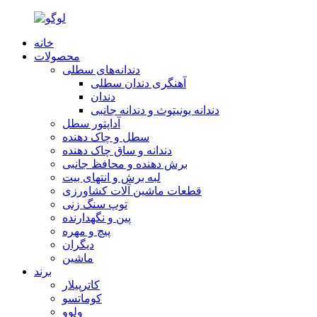
خانه
محصولات
دندانه‌های سطلی
آهنگری دندان سطلی
دندان
دندانه یونیتوث و دندانه جانبی
آداپتور سطل
سطل و چاک دهنده
دندانه و ساق چاک دهنده
برش دهنده و محافظ جانبی
لبه برش و انتهای بیت
قطعات ماشین آلات کشاورزی
توپ سنگ زنی
پین و نگهدارنده
پیچ و مهره
دیگران
ماشین
برند
کاترپیلار
کوماتسو
ولوو