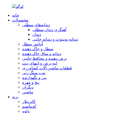
خانه
محصولات
دندانه‌های سطلی
آهنگری دندان سطلی
دندان
دندانه یونیتوث و دندانه جانبی
آداپتور سطل
سطل و چاک دهنده
دندانه و ساق چاک دهنده
برش دهنده و محافظ جانبی
لبه برش و انتهای بیت
قطعات ماشین آلات کشاورزی
توپ سنگ زنی
پین و نگهدارنده
پیچ و مهره
دیگران
ماشین
برند
کاترپیلار
کوماتسو
ولوو