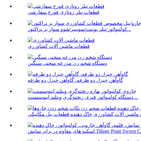
قطعات تیلر روتاری فورج سفارشی
کولتیواتور/تیلر پوینت/سوییپر/شوو سوار بر تراکتور...
قطعات ماشین آلات کشاورزی
دستگاه شخم زن مزرعه منحنی سنگین
گاوآهن چیزل دو طرفه، گاوآهن چیزل دو طرفه
دستگاه کولتیواتور فنری ریخته‌گری ویتلند اینوستمنت ...
 مقاوم در برابر سایش Tillage Point Sweep Coil...