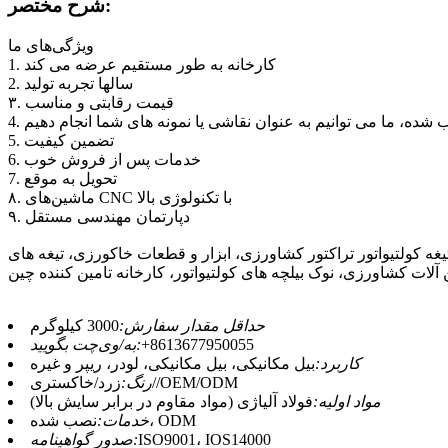
شرح مختصر:
ویژگی‌های ما
1. کارخانه به طور مستقیم عرضه می کند
2. سالها تجربه تولید
۳. قیمت رقابتی و مناسب
ب شده، ما می توانیم به عنوان نقاشی یا نمونه های شما انجام دهیم
5. تضمین کیفیت
6. خدمات پس از فروش خوب
7. تحویل به موقع
۸. ماشین‌های CNC با تکنولوژی بالا
۹. دپارتمان مهندسی مستقل
ر و قطعات خاکورزی، تیغه های S دانمارکی، تیغه های پنبه، تیغه های بادام زمینی، تیغه های کولتیواتور مزرعه،
حداقل مقدار سفارش:
3000 کیلوگرم
‎+8613677950055‎
به/وی‌چت بگویید:
کاربرد:
بیل مکانیکی، بیل مکانیکی، لودر، ریپر و غیره
زرد/خاکستری//OEM/ODM
رنگ:
مواد اولیه:
فولاد آلیاژی (مواد مقاوم در برابر سایش بالا)
نصب شده، ODM
خدمات:
ISO9001، IOS14000
صدور گواهینامه: