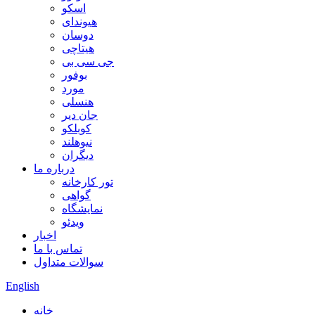
اسکو
هیوندای
دوسان
هیتاچی
جی سی بی
بوفور
مورد
هنسلی
جان دیر
کوبلکو
نیوهلند
دیگران
درباره ما
تور کارخانه
گواهی
نمایشگاه
ویدئو
اخبار
تماس با ما
سوالات متداول
English
خانه