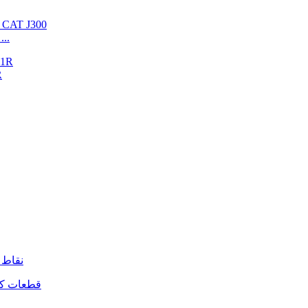
1U3302RCX دندانه فورج CAT J300 بیل مکانیکی س
آه
نقاط 