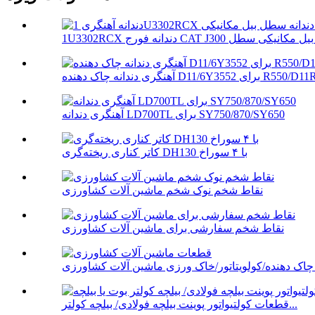
طل ...
نگری دندانه چاک دهنده D11/6Y3552 برای R550/D11R
آهنگری دندانه LD700TL برای SY750/870/SY650
کاتر کناری ریخته‌گری DH130 با ۴ سوراخ
نقاط شخم نوک شخم ماشین آلات کشاورزی
نقاط شخم سفارشی برای ماشین آلات کشاورزی
چاک دهنده/کولویتاتور/خاک ورزی ماشین آلات کشاورزی
قطعات کولتیواتور پوینت بیلچه فولادی/ بیلچه کولتر...