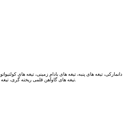
تیغه های گاوآهن قلمی ریخته گری، تیغه های پاشنه ای، قطعات سایشی ماشین آلات کشاورزی، قطعات ماشین آلات کشاورزی، نوک بیلچه های کولتیواتور، کارخانه تامین کننده چین.