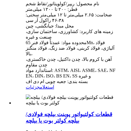
نام محصول: ریپر/کولویتاتور/نقاط شخم
قطر: ۲۰۰ تا ۱۲۰۰ میلی‌متر
ضخامت: ۲.۶۵ میلی‌متر تا ۱۲ میلی‌متر سختی:
۳۸-۴۶ راکول آر سی
محل مبدا: جیانگشی، چین
زمینه های کاربرد: کشاورزی، ساختمان سازی،
صنعت و غیره
محدوده مواد: عمدتاً فولاد فنر 65Mn، فولاد
آلیاژی، فولاد کربنی، فولاد ضد زنگ، فولاد منگنز
بالا،
آهن با کروم بالا، چدن داکتیل، چدن خاکستری،
چدن مقاوم
استاندارد مواد: ASTM، AISI، ASME، SAE، NF
EN، DIN، ISO، BS EN، SS و غیره
بسته بندی: جعبه چوبی ام دی اف
استعلام
جزئیات
قطعات کولتیواتور پوینت بیلچه فولادی/
بیلچه کولتر بوت یا بیلچه