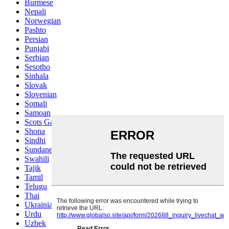
Burmese
Nepali
Norwegian
Pashto
Persian
Punjabi
Serbian
Sesotho
Sinhala
Slovak
Slovenian
Somali
Samoan
Scots Gaelic
Shona
Sindhi
Sundanese
Swahili
Tajik
Tamil
Telugu
Thai
Ukrainian
Urdu
Uzbek