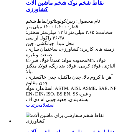
نقاط شخم نوک شخم ماشین آلات
کشاورزی
نام محصول: ریپر/کولویتاتور/نقاط شخم
قطر: ۲۰۰ تا ۱۲۰۰ میلی‌متر
ضخامت: ۲.۶۵ میلی‌متر تا ۱۲ میلی‌متر سختی:
۳۸-۴۶ راکول آر سی
محل مبدا: جیانگشی، چین
زمینه های کاربرد: کشاورزی، ساختمان سازی،
صنعت و غیره
محدوده مواد: عمدتاً فولاد فنر 65Mn، فولاد
آلیاژی، فولاد کربنی، فولاد ضد زنگ، فولاد منگنز
بالا،
آهن با کروم بالا، چدن داکتیل، چدن خاکستری،
چدن مقاوم
استاندارد مواد: ASTM، AISI، ASME، SAE، NF
EN، DIN، ISO، BS EN، SS و غیره
بسته بندی: جعبه چوبی ام دی اف
استعلام
جزئیات