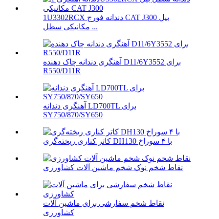
1U3302RCX دندانه فورج CAT J300 بیل
مکانیکی سطل ...
آهنگری دندانه چاک دهنده D11/6Y3552 برای
R550/D11R
آهنگری دندانه LD700TL برای
SY750/870/SY650
کاتر کناری ریخته‌گری DH130 با ۴ سوراخ
نقاط شخم نوک شخم ماشین آلات کشاورزی
نقاط شخم سفارشی برای ماشین آلات
کشاورزی