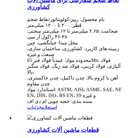
نقاط شخم سفارشی برای ماشین آلات
کشاورزی
نام محصول: ریپر/کولویتاتور/نقاط شخم
قطر: ۲۰۰ تا ۱۲۰۰ میلی‌متر
ضخامت: ۲.۶۵ میلی‌متر تا ۱۲ میلی‌متر سختی:
۳۸-۴۶ راکول آر سی
محل مبدا: جیانگشی، چین
زمینه های کاربرد: کشاورزی، ساختمان سازی،
صنعت و غیره
محدوده مواد: عمدتاً فولاد فنر 65Mn، فولاد
آلیاژی، فولاد کربنی، فولاد ضد زنگ، فولاد منگنز
بالا،
آهن با کروم بالا، چدن داکتیل، چدن خاکستری،
چدن مقاوم
استاندارد مواد: ASTM، AISI، ASME، SAE، NF
EN، DIN، ISO، BS EN، SS و غیره
بسته بندی: جعبه چوبی ام دی اف
استعلام
جزئیات
قطعات ماشین آلات کشاورزی