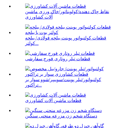
نقاط چاک دهنده/کولویتاتور/خاک ورزی ماشین
آلات کشاورزی
قطعات کولتیواتور پوینت بیلچه فولادی/ بیلچه
کولتر...
قطعات تیلر روتاری فورج سفارشی
کولتیواتور/تیلر پوینت/سوییپر/شوو سوار بر
تراکتور...
قطعات ماشین آلات کشاورزی
دستگاه شخم زن مزرعه منحنی سنگین