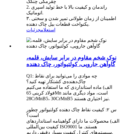
چقرمگی چنگک
2. راندمان و کیفیت بالا با خط تولید اسپری
اتوماتیک.
۳. اطمینان از زمان طولانی تمپر شدن و سختی
یکنواخت قطعات بیل چاک دهنده.
استعلام
جزئیات
نوک شخم مقاوم در برابر سایش، قلمه،
گاوآهن جارویی، کولتیواتور، چاک دهنده
Q1: چه موادی را می‌توانید برای نقاط
چاک‌دهنده‌ی کشتکار تهیه کنید؟
الف) ماده استانداردی که ما استفاده می‌کنیم
فولاد کربنی 65Mn است، مواد دیگری مانند
28CrMnB5، 30CrMnB5 نیز اختیاری هستند.
س ۲: کیفیت نقاط چاک دهنده کولتیواتور چطور
است؟
الف) محصولات ما دارای گواهینامه استانداردهای
کیفیت بین‌المللی ISO9001 هستند. ما
سیستم‌های کنترل کیفیت بسیار دقیقی داریم.