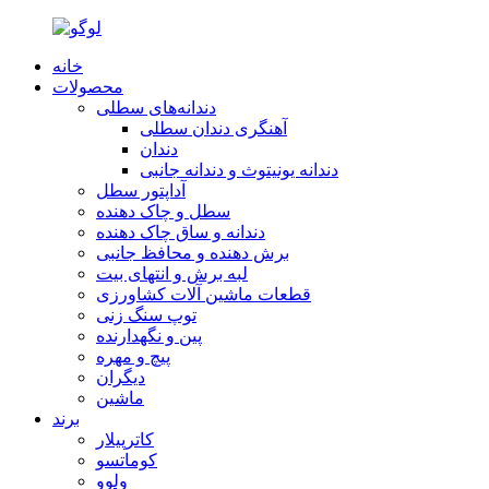
خانه
محصولات
دندانه‌های سطلی
آهنگری دندان سطلی
دندان
دندانه یونیتوث و دندانه جانبی
آداپتور سطل
سطل و چاک دهنده
دندانه و ساق چاک دهنده
برش دهنده و محافظ جانبی
لبه برش و انتهای بیت
قطعات ماشین آلات کشاورزی
توپ سنگ زنی
پین و نگهدارنده
پیچ و مهره
دیگران
ماشین
برند
کاترپیلار
کوماتسو
ولوو