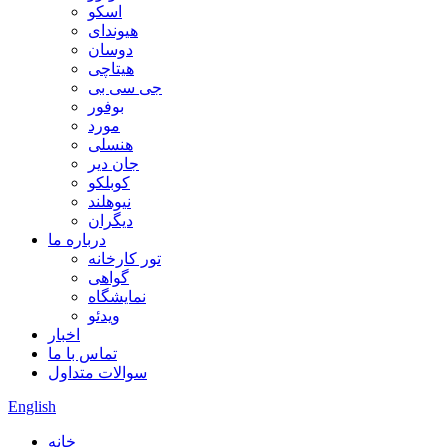
اسکو
هیوندای
دوسان
هیتاچی
جی سی بی
بوفور
مورد
هنسلی
جان دیر
کوبلکو
نیوهلند
دیگران
درباره ما
تور کارخانه
گواهی
نمایشگاه
ویدئو
اخبار
تماس با ما
سوالات متداول
English
خانه